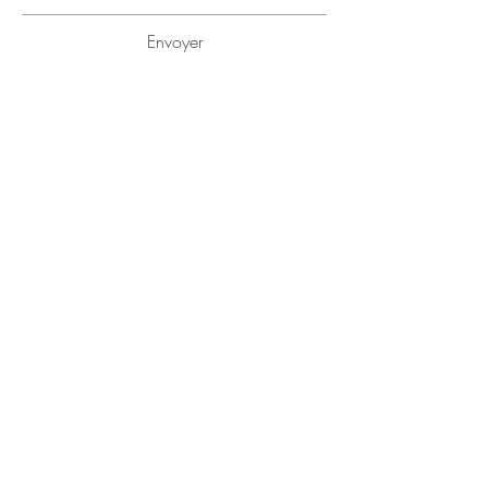
Envoyer
ATELIER N
BC
.